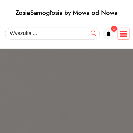
Przejdź
ZosiaSamogłosia by Mowa od Nowa
do
treści
0
elementów