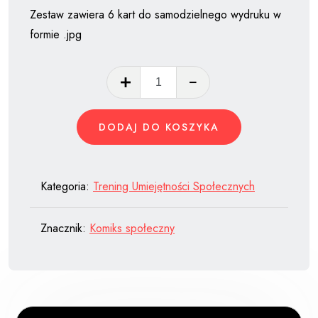
Zestaw zawiera 6 kart do samodzielnego wydruku w
formie .jpg
ilość
Historyjki
obrazkowe
DODAJ DO KOSZYKA
zestaw
nr
1
Kategoria:
Trening Umiejętności Społecznych
Znacznik:
Komiks społeczny