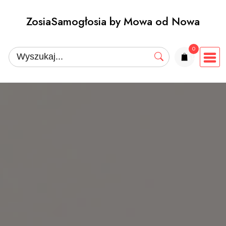
Przejdź
ZosiaSamogłosia by Mowa od Nowa
do
treści
0
elementów