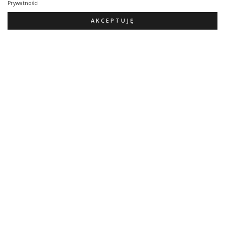
Prywatności
AKCEPTUJĘ
Uczucia są jak pogoda
10,00
zł
Dodaj Do Koszyka