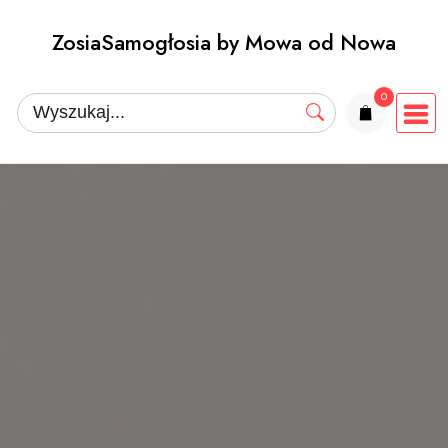
Przejdź
ZosiaSamogłosia by Mowa od Nowa
do
treści
0
elementów