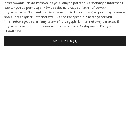
dostosowania ich do Państwa indywidualnych potrzeb korzystamy z informacji
zapisanych za pomocą plików cookies na urządzeniach końcowych
użytkowników. Pliki cookies użytkownik może kontrolować za pomocą ustawień
swojej przeglądarki internetowej. Dalsze korzystanie z naszego serwisu
internetowego, bez zmiany ustawień przeglądarki internetowej oznacza, iż
użytkownik akceptuje stosowanie plików cookies. Czytaj więcej Polityka
Prywatności
AKCEPTUJĘ
Cyfry 0-9
19,00
zł
Oceniono
5.00
na 5
Dodaj Do Koszyka