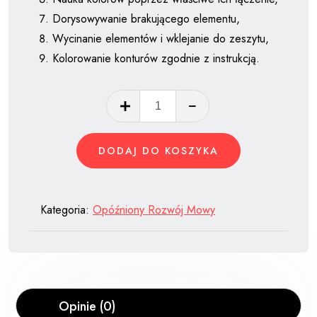
Dorysowywanie brakującego elementu,
Wycinanie elementów i wklejanie do zeszytu,
Kolorowanie konturów zgodnie z instrukcją.
ilość
Grafomotoryka:
karty
DODAJ DO KOSZYKA
pracy
mix
Kategoria:
Opóźniony Rozwój Mowy
Opinie (0)