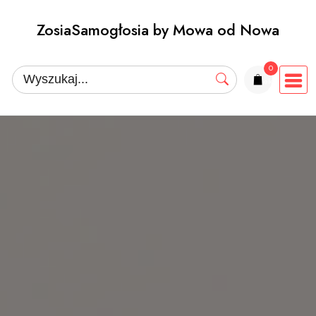
Przejdź
ZosiaSamogłosia by Mowa od Nowa
do
treści
0
elementów