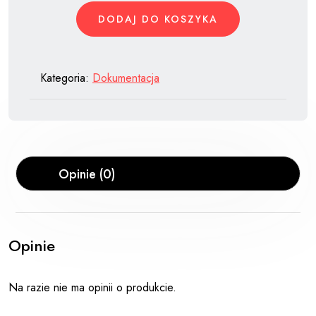
-
DODAJ DO KOSZYKA
niezbędnik
nauczyciela
specjalisty
Kategoria:
Dokumentacja
Opinie (0)
Opinie
Na razie nie ma opinii o produkcie.