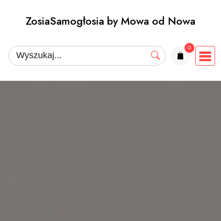
Przejdź
ZosiaSamogłosia by Mowa od Nowa
do
treści
0
elementów