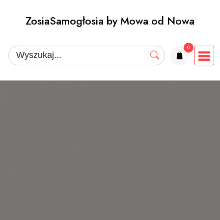
Przejdź
ZosiaSamogłosia by Mowa od Nowa
do
treści
0
elementów