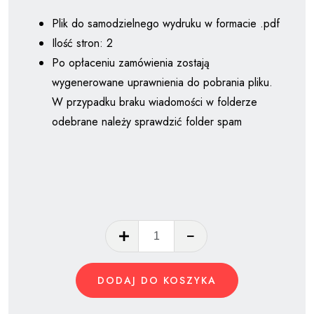
Plik do samodzielnego wydruku w formacie .pdf
Ilość stron: 2
Po opłaceniu zamówienia zostają
wygenerowane uprawnienia do pobrania pliku.
W przypadku braku wiadomości w folderze
odebrane należy sprawdzić folder spam
ilość
Uczucia
są
DODAJ DO KOSZYKA
jak
pogoda